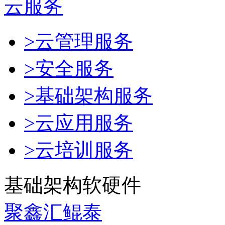
云服务
>云管理服务
>安全服务
>基础架构服务
>云应用服务
>云培训服务
基础架构软硬件
聚鑫汇鲲泰