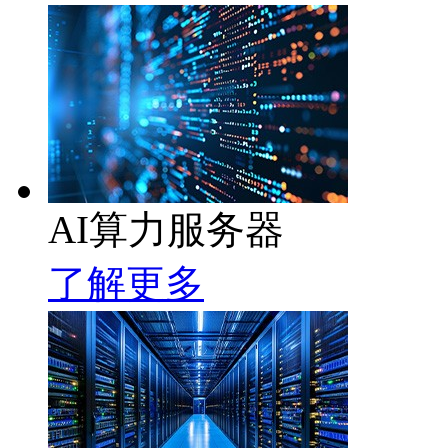
AI算力服务器
了解更多