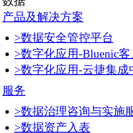
数据
产品及解决方案
>数据安全管控平台
>数字化应用-Blueni
>数字化应用-云捷集成
服务
>数据治理咨询与实施
>数据资产入表