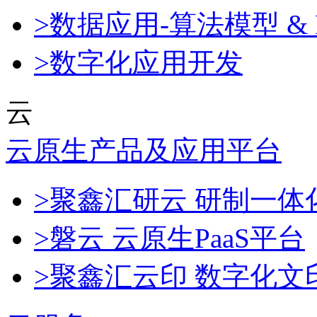
>数据应用-算法模型 & 
>数字化应用开发
云
云原生产品及应用平台
>聚鑫汇研云 研制一
>磐云 云原生PaaS平台
>聚鑫汇云印 数字化文