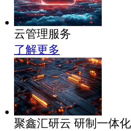
云管理服务
了解更多
聚鑫汇研云 研制一体