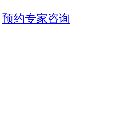
预约专家咨询