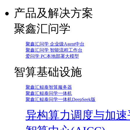
产品及解决方案
聚鑫汇问学
聚鑫汇问学 企业级Agent中台
聚鑫汇问学 智能流程工作台
爱问学 PC本地部署大模型
智算基础设施
聚鑫汇鲲泰智算服务器
聚鑫汇鲲泰问学一体机
聚鑫汇鲲泰问学一体机DeepSeek版
异构算力调度与加速