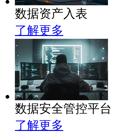
数据资产入表
了解更多
数据安全管控平台
了解更多