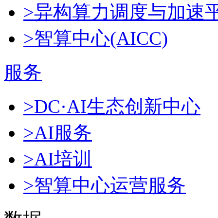
>异构算力调度与加速
>智算中心(AICC)
服务
>DC·AI生态创新中心
>AI服务
>AI培训
>智算中心运营服务