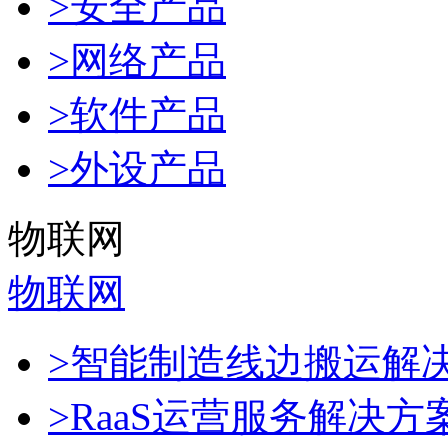
>安全产品
>网络产品
>软件产品
>外设产品
物联网
物联网
>智能制造线边搬运解
>RaaS运营服务解决方