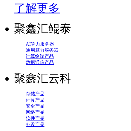
了解更多
聚鑫汇鲲泰
AI算力服务器
通用算力服务器
计算终端产品
数据通信产品
聚鑫汇云科
存储产品
计算产品
安全产品
网络产品
软件产品
外设产品