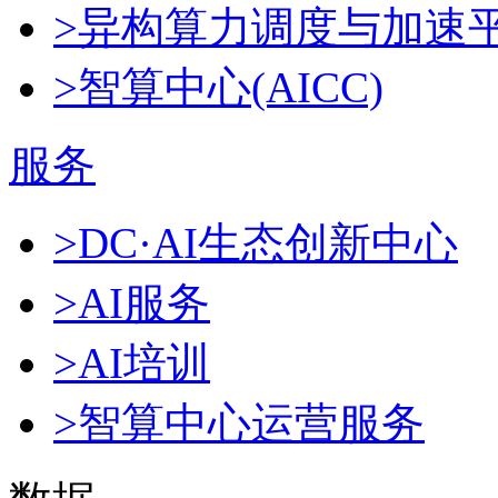
>异构算力调度与加速
>智算中心(AICC)
服务
>DC·AI生态创新中心
>AI服务
>AI培训
>智算中心运营服务