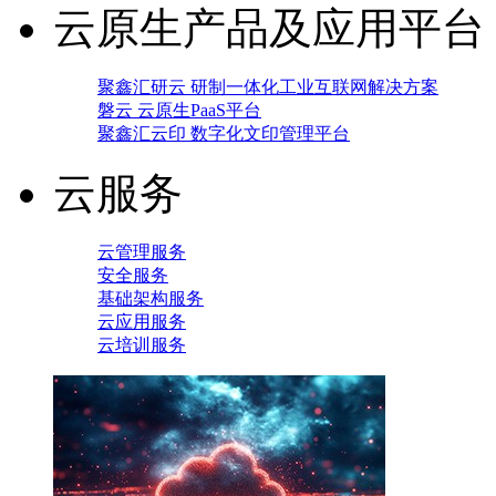
云原生产品及应用平台
聚鑫汇研云 研制一体化工业互联网解决方案
磐云 云原生PaaS平台
聚鑫汇云印 数字化文印管理平台
云服务
云管理服务
安全服务
基础架构服务
云应用服务
云培训服务