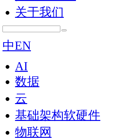
关于我们
中
EN
AI
数据
云
基础架构软硬件
物联网