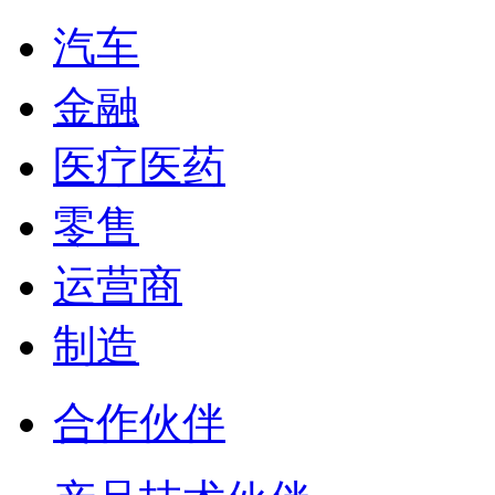
汽车
金融
医疗医药
零售
运营商
制造
合作伙伴